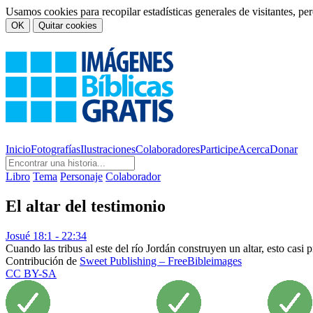
Usamos cookies para recopilar estadísticas generales de visitantes, p
OK
Quitar cookies
Inicio
Fotografías
Ilustraciones
Colaboradores
Participe
Acerca
Donar
Libro
Tema
Personaje
Colaborador
El altar del testimonio
Josué 18:1 - 22:34
Cuando las tribus al este del río Jordán construyen un altar, esto casi 
Contribución de
Sweet Publishing – FreeBibleimages
CC BY-SA